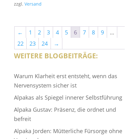
zzgl.
Versand
←
1
2
3
4
5
6
7
8
9
…
22
23
24
→
WEITERE BLOGBEITRÄGE:
Warum Klarheit erst entsteht, wenn das
Nervensystem sicher ist
Alpakas als Spiegel innerer Selbstführung
Alpaka Gustav: Präsenz, die ordnet und
befreit
Alpaka Jorden: Mütterliche Fürsorge ohne