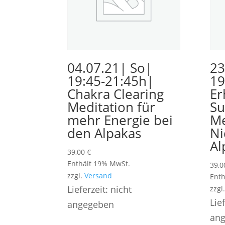
04.07.21| So|
23
19:45-21:45h|
19
Chakra Clearing
Er
Meditation für
S
mehr Energie bei
Me
den Alpakas
Ni
Al
39,00
€
Enthält 19% MwSt.
39,
zzgl.
Versand
Enth
Lieferzeit: nicht
zzgl
Lie
angegeben
an