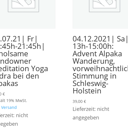
.07.21| Fr|
04.12.2021| Sa
:45h-21:45h|
13h-15:00h:
holsame
Advent Alpaka
undowner
Wanderung,
ditation Yoga
vorweihnachtli
dra bei den
Stimmung in
pakas
Schleswig-
Holstein
00
€
ält 19% MwSt.
39,00
€
.
Versand
Lieferzeit: nicht
ferzeit: nicht
angegeben
gegeben