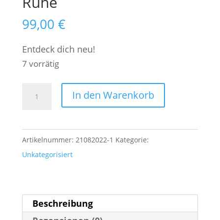
Ruhe
99,00
€
Entdeck dich neu!
7 vorrätig
#7|
A
In den Warenkorb
21.08.2022|
l
So|
t
9h-
e
Artikelnummer:
21082022-1
Kategorie:
13h:
r
Unkategorisiert
Workhop
n
Alpakas,
a
Achtsamkeit
t
Beschreibung
&
i