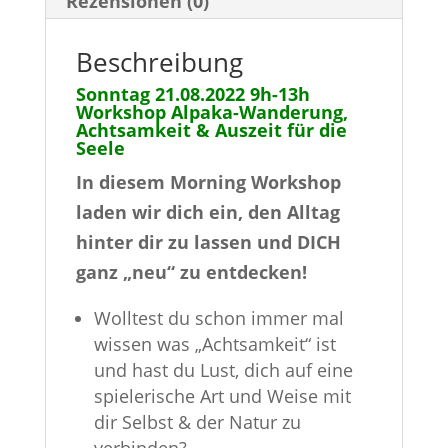
Rezensionen (0)
Auszeit
v
für
e
Beschreibung
die
:
Sonntag 21.08.2022 9h-13h
Seele
Workshop Alpaka-Wanderung,
für
Achtsamkeit & Auszeit für die
Seele
mehr
In diesem Morning Workshop
Gelassenheit
laden wir dich ein, den Alltag
und
hinter dir zu lassen und DICH
innere
ganz „neu“ zu entdecken!
Ruhe
Menge
Wolltest du schon immer mal
wissen was „Achtsamkeit“ ist
und hast du Lust, dich auf eine
spielerische Art und Weise mit
dir Selbst & der Natur zu