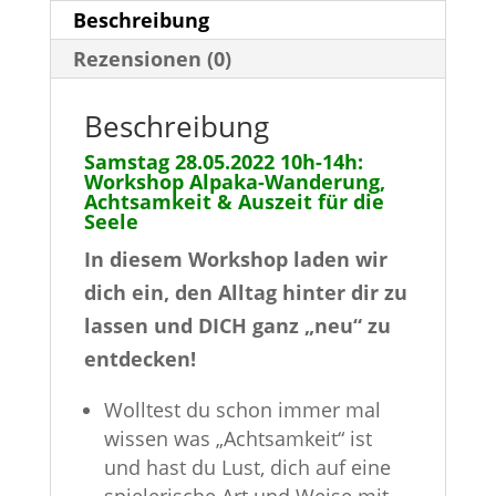
Achtsamkeit
t
Beschreibung
&
i
Rezensionen (0)
Auszeit
v
für
e
Beschreibung
die
:
Samstag 28.05.2022 10h-14h:
Seele
Workshop Alpaka-Wanderung,
für
Achtsamkeit & Auszeit für die
Seele
mehr
In diesem Workshop laden wir
Gelassenheit
dich ein, den Alltag hinter dir zu
und
lassen und DICH ganz „neu“ zu
innere
entdecken!
Ruhe
Menge
Wolltest du schon immer mal
wissen was „Achtsamkeit“ ist
und hast du Lust, dich auf eine