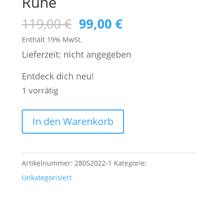
Ruhe
Ursprünglicher
Aktueller
119,00
€
99,00
€
Preis
Preis
Enthält 19% MwSt.
war:
ist:
Lieferzeit: nicht angegeben
119,00 €
99,00 €.
Entdeck dich neu!
1 vorrätig
#2|
A
In den Warenkorb
28.05.2022|
l
Sa|
t
10h-
e
Artikelnummer:
28052022-1
Kategorie:
14h:
r
Unkategorisiert
Workshop
n
Alpakas,
a