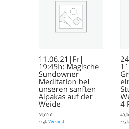
11.06.21|Fr|
24
19:45h: Magische
11
Sundowner
Gr
Meditation bei
ei
unseren sanften
St
Alpakas auf der
We
Weide
4 
39,00
€
49,
zzgl.
Versand
zzgl