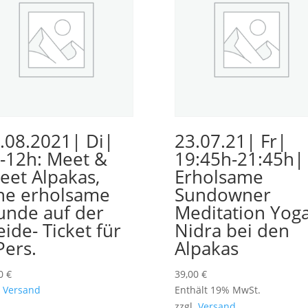
.08.2021| Di|
23.07.21| Fr|
-12h: Meet &
19:45h-21:45h|
eet Alpakas,
Erholsame
ne erholsame
Sundowner
unde auf der
Meditation Yog
ide- Ticket für
Nidra bei den
Pers.
Alpakas
00
€
39,00
€
.
Versand
Enthält 19% MwSt.
zzgl.
Versand