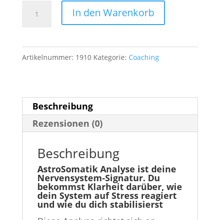
AstroSomatik
A
In den Warenkorb
Analyse:
l
Deine
t
Nervensystem-
e
Artikelnummer:
1910
Kategorie:
Coaching
Signatur
r
für
n
klare
a
Beschreibung
Selbstführung
t
Rezensionen (0)
Menge
i
v
Beschreibung
e
AstroSomatik Analyse ist deine
:
Nervensystem-Signatur. Du
bekommst Klarheit darüber, wie
dein System auf Stress reagiert
und wie du dich stabilisierst