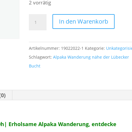
2 vorrätig
19.02.2022|
A
In den Warenkorb
Sa|
l
13:30h-
t
15:30h:
e
Artikelnummer:
19022022-1
Kategorie:
Unkategorisi
Erholsame
r
Schlagwort:
Alpaka Wanderung nähe der Lübecker
Alpaka
n
Bucht
Wanderung
a
in
t
Schleswig-
i
(0)
Holstein
v
an
e
der
:
30h| Erholsame Alpaka Wanderung, entdecke
Lübecker