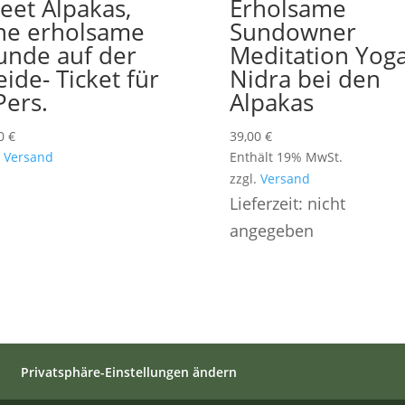
eet Alpakas,
Erholsame
ne erholsame
Sundowner
unde auf der
Meditation Yog
ide- Ticket für
Nidra bei den
Pers.
Alpakas
00
€
39,00
€
.
Versand
Enthält 19% MwSt.
zzgl.
Versand
Lieferzeit: nicht
angegeben
Privatsphäre-Einstellungen ändern