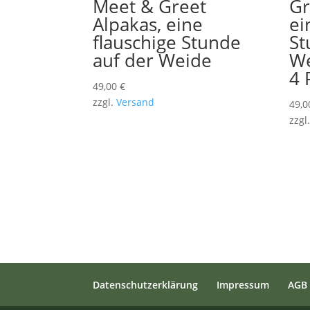
Meet & Greet
Gr
Alpakas, eine
ei
flauschige Stunde
St
auf der Weide
We
4 
49,00
€
zzgl.
Versand
49,
zzgl
Datenschutzerklärung
Impressum
AGB