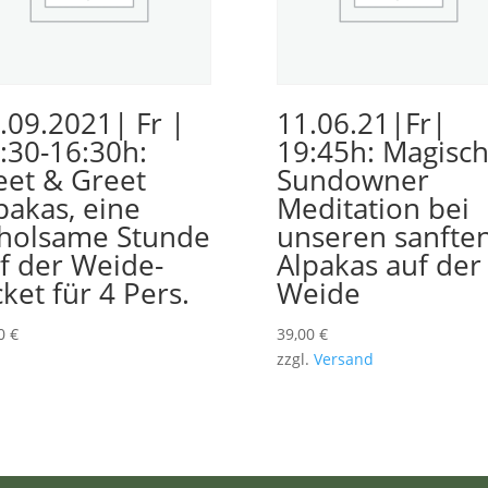
.09.2021| Fr |
11.06.21|Fr|
:30-16:30h:
19:45h: Magisc
et & Greet
Sundowner
pakas, eine
Meditation bei
holsame Stunde
unseren sanfte
f der Weide-
Alpakas auf der
cket für 4 Pers.
Weide
00
€
39,00
€
zzgl.
Versand