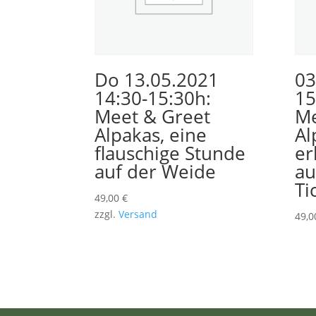
Do 13.05.2021
03
14:30-15:30h:
15
Meet & Greet
Me
Alpakas, eine
Al
flauschige Stunde
er
auf der Weide
au
Ti
49,00
€
zzgl.
Versand
49,