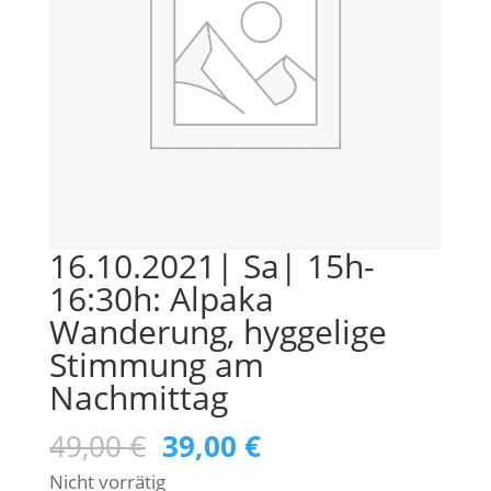
16.10.2021| Sa| 15h-
16:30h: Alpaka
Wanderung, hyggelige
Stimmung am
Nachmittag
Ursprünglicher
Aktueller
49,00
€
39,00
€
Preis
Preis
Nicht vorrätig