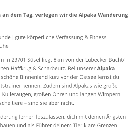
Bucht
Menge
in an dem Tag, verlegen wir die Alpaka Wanderung
unde| gute körperliche Verfassung & Fitness|
huhe
in 23701 Süsel liegt 8km von der Lübecker Bucht/
rten Haffkrug & Scharbeutz. Bei unserer
Alpaka
schöne Binnenland kurz vor der Ostsee lernst du
itstrainer kennen. Zudem sind Alpakas wie große
gen Kulleraugen, großen Ohren und langen Wimpern
heltiere – sind sie aber nicht.
derung lernen loszulassen, dich mit deinen Ängsten
fbauen und als Führer deinem Tier klare Grenzen