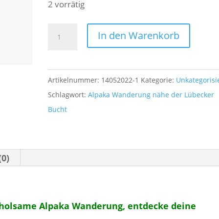
2 vorrätig
14.05.2022|
A
In den Warenkorb
Sa|
l
10h-
t
12h:
e
Artikelnummer:
14052022-1
Kategorie:
Unkategorisi
Erholsame
r
Schlagwort:
Alpaka Wanderung nähe der Lübecker
Alpaka
n
Bucht
Wanderung
a
in
t
Schleswig-
i
(0)
Holstein
v
an
e
der
:
Erholsame Alpaka Wanderung, entdecke deine
Lübecker