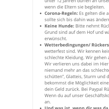
unter 12 Jahren dürfen an unse
wenn die Eltern sie begleiten.
Corona-Regeln:
Es gelten die 
sollte sich bis dahin was ände
Keine Hunde:
Bitte nehmt Rück
Grund sind auf dem Hof und w
erwünscht.
Wetterbedingungen/ Rückers
wetterfest sind. Wir kennen ke
schlechte Kleidung. Wir gehen
Wir verlieren uns dabei im Hier
niemand mehr an das schlechte
schütten”, Glatteis, Sturm und 
bekommst die Möglichkeit eine
dein Geld zurück. Bei Paypal R
Wenn du auf unser Geschäftsko
an.
Und was ist, wenn dir was d