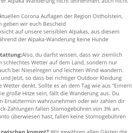
rer Alpaka Wanderung nicht teilnehmen, auch nicht
aktuellen Corona Auflagen der Region Ostholstein,
rn geben wir euch Bescheid
sicht auf unsere sensiblen Alpakas, aus diesem
ährend der Alpaka-Wanderung keine Hunde
tattung:
Also, du darfst wissen, dass wir ziemlich
in schlechtes Wetter auf dem Land, sondern nur
 auch bei Nieselregen und leichten Wind wandern.
 und Jetzt, so dass bei richtiger Outdoor Kleidung
 Wetter denkt. Sollte es an dem Tag wie aus “Eimern
die große Hitze sein, fällt die Wanderung aus. Du
n Ersatztermin wahrzunehmen oder wir zahlen dir
ück-Zahlungen fallen Stornogebühren von 3% an.
nto überwiesen hast, fallen keine Stornogebühren
a zwischen kommt?
Wir gewähren allen Gästen die