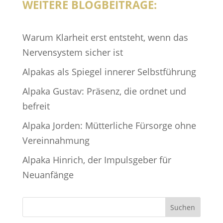
WEITERE BLOGBEITRÄGE:
r
n
Warum Klarheit erst entsteht, wenn das
a
Nervensystem sicher ist
t
i
Alpakas als Spiegel innerer Selbstführung
v
Alpaka Gustav: Präsenz, die ordnet und
e
befreit
:
Alpaka Jorden: Mütterliche Fürsorge ohne
Vereinnahmung
Alpaka Hinrich, der Impulsgeber für
Neuanfänge
Suchen